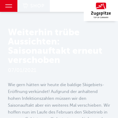
SHOP
Navigation überspringen
Zum Hauptcontent
Zur Hauptnavigation springen
Inhaltsverzeichnis
Weiterhin trübe Aussichten: Saisonauftakt erneut verschob
Weiterhin trübe
Aussichten:
Saisonauftakt erneut
verschoben
07/01/2021
Wie gern hätten wir heute die baldige Skigebiets-
Eröffnung verkündet! Aufgrund der anhaltend
hohen Infektionszahlen müssen wir den
Saisonauftakt aber ein weiteres Mal verschieben. Wir
hoffen nun im Laufe des Februars den Skibetrieb in