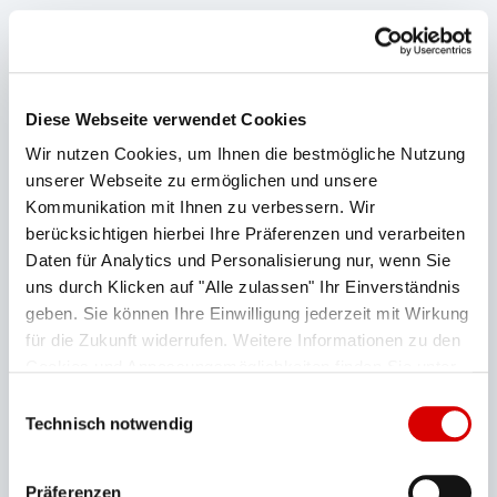
sr.lightbox.Bild vergrößern
Diese Webseite verwendet Cookies
Wir nutzen Cookies, um Ihnen die bestmögliche Nutzung
unserer Webseite zu ermöglichen und unsere
Kommunikation mit Ihnen zu verbessern. Wir
berücksichtigen hierbei Ihre Präferenzen und verarbeiten
Daten für Analytics und Personalisierung nur, wenn Sie
uns durch Klicken auf "Alle zulassen" Ihr Einverständnis
geben. Sie können Ihre Einwilligung jederzeit mit Wirkung
für die Zukunft widerrufen. Weitere Informationen zu den
Cookies und Anpassungsmöglichkeiten finden Sie unter
Bilderdownload
"Details zeigen".
Datenschutzerklärung
Einwilligungsauswahl
Technisch notwendig
Honorarfreie Fotos
Ausgewähltes Bildmaterial zum Downloaden. Für
Präferenzen