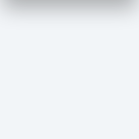
Wir stehen Ihnen Montag bis Freitag von
8.00 bis 17.00 Uhr zur Verfügung. Bitte
senden Sie Ihre Anfrage per Mail an
presse@zugspitze.de
Kommerzielle
Film- und Fotoshootings
Informationen zu kommerziellen Film- oder
Fotoshooting auf der Zugspitze, im Garmisch-
Classic oder am Wank.
Weitere Infos