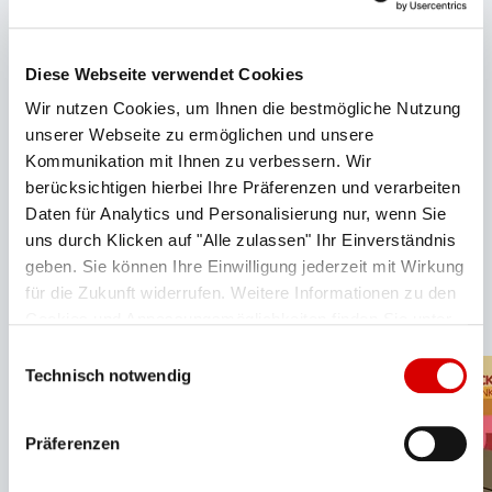
Diese Webseite verwendet Cookies
Wir nutzen Cookies, um Ihnen die bestmögliche Nutzung
unserer Webseite zu ermöglichen und unsere
Veranstaltungen
Kommunikation mit Ihnen zu verbessern. Wir
berücksichtigen hierbei Ihre Präferenzen und verarbeiten
im Überblick
Daten für Analytics und Personalisierung nur, wenn Sie
uns durch Klicken auf "Alle zulassen" Ihr Einverständnis
Gesellige, kulturelle und kulinarische
geben. Sie können Ihre Einwilligung jederzeit mit Wirkung
Veranstaltungen am Wank, auf der Zugspitze und im
für die Zukunft widerrufen. Weitere Informationen zu den
Gebiet Garmisch-Classic.
Cookies und Anpassungsmöglichkeiten finden Sie unter
"Details zeigen".
Datenschutzerklärung
Einwilligungsauswahl
Technisch notwendig
Präferenzen