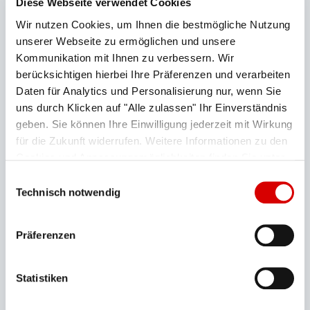
Diese Webseite verwendet Cookies
werden.
Wir nutzen Cookies, um Ihnen die bestmögliche Nutzung
unserer Webseite zu ermöglichen und unsere
Das Camp am Wank
:
Der Wohnmobilstellplatz
Kommunikation mit Ihnen zu verbessern. Wir
direkt an der Wankbahn bietet 100 Stellplätze.
berücksichtigen hierbei Ihre Präferenzen und verarbeiten
Renovierte WCs, Duschen und Waschbecken
Daten für Analytics und Personalisierung nur, wenn Sie
befinden sich vor Ort.
uns durch Klicken auf "Alle zulassen" Ihr Einverständnis
geben. Sie können Ihre Einwilligung jederzeit mit Wirkung
für die Zukunft widerrufen. Weitere Informationen zu den
Cookies und Anpassungsmöglichkeiten finden Sie unter
"Details zeigen".
Datenschutzerklärung
Einwilligungsauswahl
Technisch notwendig
Präferenzen
Statistiken