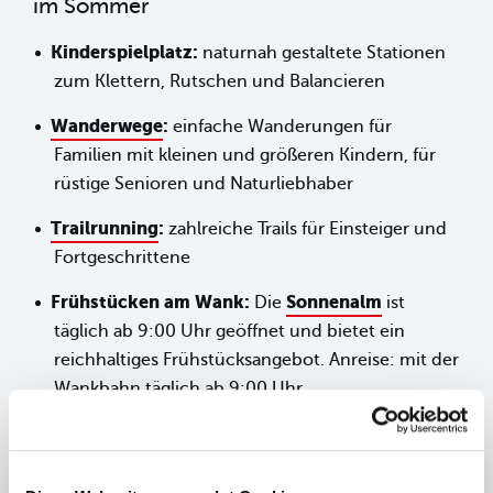
im Sommer
Kinderspielplatz:
naturnah gestaltete Stationen
zum Klettern, Rutschen und Balancieren
Wanderwege
:
einfache Wanderungen für
Familien mit kleinen und größeren Kindern, für
rüstige Senioren und Naturliebhaber
Trailrunning
:
zahlreiche Trails für Einsteiger und
Fortgeschrittene
Frühstücken am Wank:
Sonnenalm
Die
ist
täglich ab 9:00 Uhr geöffnet und bietet ein
reichhaltiges Frühstücksangebot. Anreise: mit der
Wankbahn täglich ab 9:00 Uhr.
Gastronomie
:
Sonnenalm
Die
öffnet nicht nur
für Tagesgäste, sondern kann auch für
Veranstaltungen und Seminare gebucht