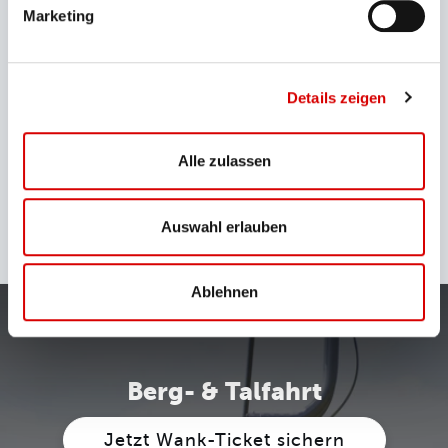
1
2
3
4
Marketing
Parken & Anreise
Betriebszeiten &
Details zeigen
Fahrpläne
Alle zulassen
Das könnte Sie auch
Auswahl erlauben
interessieren
Ablehnen
Berg- & Talfahrt
Jetzt Wank-Ticket sichern