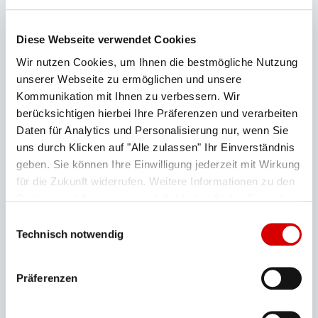
Diese Webseite verwendet Cookies
Wir nutzen Cookies, um Ihnen die bestmögliche Nutzung
unserer Webseite zu ermöglichen und unsere
Kommunikation mit Ihnen zu verbessern. Wir
Seilbahn der Superlative
berücksichtigen hierbei Ihre Präferenzen und verarbeiten
Mit der Seilbahn Zugspitze auf den
Daten für Analytics und Personalisierung nur, wenn Sie
höchsten Berg Deutschlands
uns durch Klicken auf "Alle zulassen" Ihr Einverständnis
geben. Sie können Ihre Einwilligung jederzeit mit Wirkung
Damit dieses Video angezeigt werden kann, bedarf
für die Zukunft widerrufen. Weitere Informationen zu den
es Ihrer Zustimmung, da Ihre IP-Adresse
Cookies und Anpassungsmöglichkeiten finden Sie unter
vorübergehend an YouTube übergeben wird. Sie
"Details zeigen".
Datenschutzerklärung
Einwilligungsauswahl
können Ihre Einwilligung jederzeit in den Cookie-
Technisch notwendig
Einstellungen am Ende dieser Website widerrufen,
indem Sie die Einstellung "Drittanbieter Services"
Präferenzen
deaktivieren.