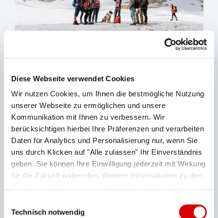
Gletscher- und Klima-
Diese Webseite verwendet Cookies
Wir nutzen Cookies, um Ihnen die bestmögliche Nutzung
Exkursion
unserer Webseite zu ermöglichen und unsere
Kommunikation mit Ihnen zu verbessern. Wir
mit der Bergschule VIVALPIN
berücksichtigen hierbei Ihre Präferenzen und verarbeiten
Ein Gletscherexperte der Bergschule VIVALPIN
Daten für Analytics und Personalisierung nur, wenn Sie
uns durch Klicken auf "Alle zulassen" Ihr Einverständnis
nimmt interessierte Gäste mit auf eine Reise durch
geben. Sie können Ihre Einwilligung jederzeit mit Wirkung
die Erdgeschichte. Die Teilnehmer werden die
für die Zukunft widerrufen. Weitere Informationen zu den
Spuren des Eises
von der Würmeiszeit (vor 11.000
Cookies und Anpassungsmöglichkeiten finden Sie unter
Jahren) bis heute entdecken: Moränen und
"Details zeigen".
Datenschutzerklärung
Einwilligungsauswahl
Permafrost, Gletscherseen, Versteinerungen aus
Technisch notwendig
einer längst vergangenen Zeit und vieles mehr.