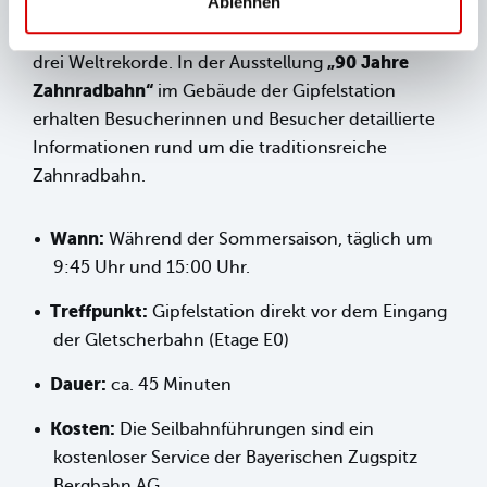
Ablehnen
Hintergründe, Technik, Betrieb und Wartung der
Seilbahn sowie über den aufwendigen Bau und die
„90 Jahre
drei Weltrekorde. In der Ausstellung
Zahnradbahn“
im Gebäude der Gipfelstation
erhalten Besucherinnen und Besucher detaillierte
Informationen rund um die traditionsreiche
Zahnradbahn.
Wann:
Während der Sommersaison, täglich um
9:45 Uhr und 15:00 Uhr.
Treffpunkt:
Gipfelstation direkt vor dem Eingang
der Gletscherbahn (Etage E0)
Dauer:
ca. 45 Minuten
Kosten:
Die Seilbahnführungen sind ein
kostenloser Service der Bayerischen Zugspitz
Bergbahn AG.