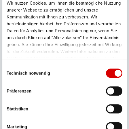
Wir nutzen Cookies, um Ihnen die bestmögliche Nutzung
unserer Webseite zu ermöglichen und unsere
Kommunikation mit Ihnen zu verbessern. Wir
berücksichtigen hierbei Ihre Präferenzen und verarbeiten
Daten für Analytics und Personalisierung nur, wenn Sie
uns durch Klicken auf "Alle zulassen" Ihr Einverständnis
geben. Sie können Ihre Einwilligung jederzeit mit Wirkung
Kombiticket Bahn & Bergbahn
für die Zukunft widerrufen. Weitere Informationen zu den
Cookies und Anpassungsmöglichkeiten finden Sie unter
Öffis & Bergbahnticket zu einem Preis
"Details zeigen".
Datenschutzerklärung
Einwilligungsauswahl
Technisch notwendig
Präferenzen
Statistiken
Marketing