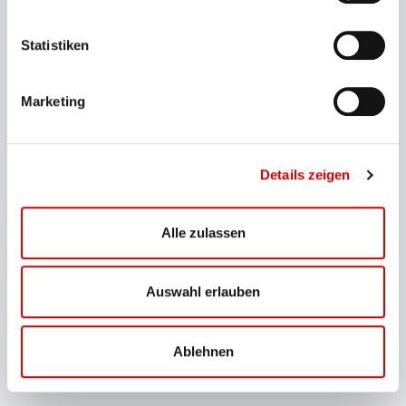
Natursteig Osterfelder
kann man von hier in den
starten.
Statistiken
Marketing
Details zeigen
Alle zulassen
Auswahl erlauben
1
2
3
4
Ablehnen
Das könnte Sie auch
interessieren