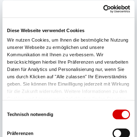
Talstation Alpspitzbahn
Anreise:
Mit der Alpspitzbahn zur Bergstation.
Knapp darüber befinden sich die beiden
überkreuzenden Stege der Aussichtsplattform
Diese Webseite verwendet Cookies
AlpspiX.
Wir nutzen Cookies, um Ihnen die bestmögliche Nutzung
unserer Webseite zu ermöglichen und unsere
Einkehrmöglichkeit:
Osterfelder 2000
an der
Kommunikation mit Ihnen zu verbessern. Wir
Kandahar 2
Bergstation der Alpspitzbahn und
berücksichtigen hierbei Ihre Präferenzen und verarbeiten
(Talstation Kreuzeckbahn)
Daten für Analytics und Personalisierung nur, wenn Sie
uns durch Klicken auf "Alle zulassen" Ihr Einverständnis
Rückfahrt:
mit der Alpspitzbahn wieder zurück
geben. Sie können Ihre Einwilligung jederzeit mit Wirkung
ins Tal
für die Zukunft widerrufen. Weitere Informationen zu den
Cookies und Anpassungsmöglichkeiten finden Sie unter
Die Aussichtsplattform ist auch für Senioren und
"Details zeigen".
Datenschutzerklärung
Einwilligungsauswahl
Familien gut erreichbar.
Technisch notwendig
Es empfiehlt sich, den Besuch mit einer der
Wanderungen
zahlreichen
rund um die Bergstation
Präferenzen
der Alpspitzbahn zu verbinden. Unter anderem