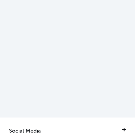
Jetzt entdecken
Highlights für Familien
Mehr erfahren
Social Media