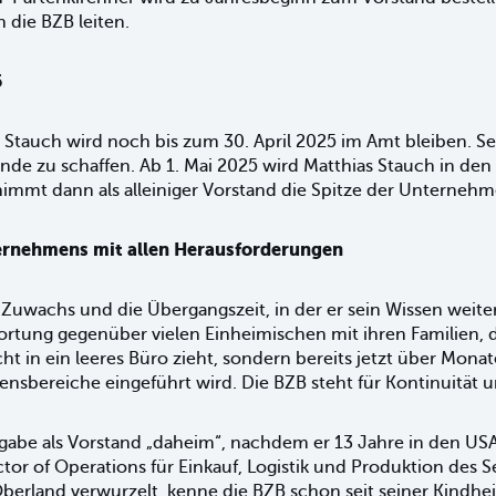
 die BZB leiten.
5
Stauch wird noch bis zum 30. April 2025 im Amt bleiben. S
nde zu schaffen. Ab 1. Mai 2025 wird Matthias Stauch in de
immt dann als alleiniger Vorstand die Spitze der Unterneh
rnehmens mit allen Herausforderungen
 Zuwachs und die Übergangszeit, in der er sein Wissen weite
rtung gegenüber vielen Einheimischen mit ihren Familien, di
ht in ein leeres Büro zieht, sondern bereits jetzt über Mon
sbereiche eingeführt wird. Die BZB steht für Kontinuität un
fgabe als Vorstand „daheim“, nachdem er 13 Jahre in den US
tor of Operations für Einkauf, Logistik und Produktion des 
berland verwurzelt, kenne die BZB schon seit seiner Kindhei