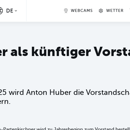
DE
WEBCAMS
WETTER
 als künftiger Vors
5 wird Anton Huber die Vorstandscha
rn.
h-Partenkirchner wird zu Jahresbeginn zum Vorstand beste