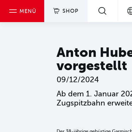
Navigation überspringen
Zum Hauptcontent
Zur Hauptnavigation springen
SHOP
MENÜ
Inhaltsverzeichnis
Anton Huber als künftiger Vorstand vorgestellt
Anton Huber
vorgestellt
09/12/2024
Ab dem 1. Januar 202
Zugspitzbahn erweite
Der 38-jährige gebürtige Garmisc