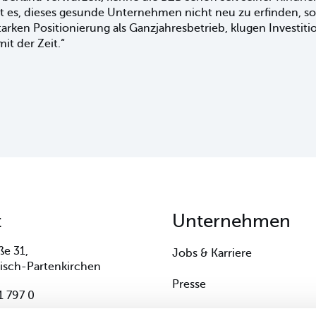
st es, dieses gesunde Unternehmen nicht neu zu erfinden, s
 starken Positionierung als Ganzjahresbetrieb, klugen Investit
it der Zeit.“
t
Unternehmen
ße 31,
Jobs & Karriere
isch-Partenkirchen
Presse
 797 0
Gastgeber-Portal