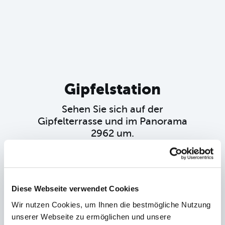
Gipfelstation
Sehen Sie sich auf der
Gipfelterrasse und im Panorama
2962 um.
Bedienung:
Um sich im Raum umzusehen,
halten Sie die linke Maustaste gedrückt und
ziehen die Maus in die gewünschte
Diese Webseite verwendet Cookies
Blickrichtung. Mit den Pfeilen am rechten
und linken Bildrand können Sie zum
Wir nutzen Cookies, um Ihnen die bestmögliche Nutzung
nächsten bzw. vorherigen Raum wechseln.
unserer Webseite zu ermöglichen und unsere