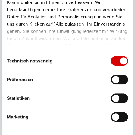
Kommunikation mit Ihnen zu verbessern. Wir
Über das Quadrat am Bildrand oben links
berücksichtigen hierbei Ihre Präferenzen und verarbeiten
wechseln Sie in den Vollbild-Modus.
Daten für Analytics und Personalisierung nur, wenn Sie
uns durch Klicken auf "Alle zulassen" Ihr Einverständnis
geben. Sie können Ihre Einwilligung jederzeit mit Wirkung
für die Zukunft widerrufen. Weitere Informationen zu den
Cookies und Anpassungsmöglichkeiten finden Sie unter
"Details zeigen".
Datenschutzerklärung
Einwilligungsauswahl
Technisch notwendig
Präferenzen
1
2
3
4
5
6
7
8
9
10
Tagungscenter
Statistiken
Sonnalpin
Marketing
Erkunden Sie das Tagungscenter
im Sonnalpin auf dem
Zugspitzplatt.