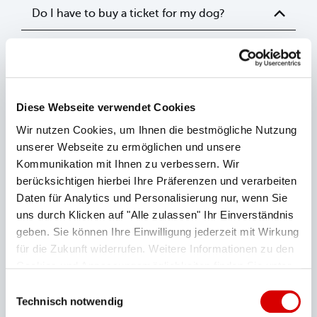
Do I have to buy a ticket for my dog?
Are dogs required to wear a muzzle in
the facilities of Bayerische Zugspitzbahn
Bergbahn AG?
Diese Webseite verwendet Cookies
What else should I bear in mind when
Wir nutzen Cookies, um Ihnen die bestmögliche Nutzung
taking dogs on the cable cars or the
unserer Webseite zu ermöglichen und unsere
cogwheel train?
Kommunikation mit Ihnen zu verbessern. Wir
berücksichtigen hierbei Ihre Präferenzen und verarbeiten
Daten für Analytics und Personalisierung nur, wenn Sie
uns durch Klicken auf "Alle zulassen" Ihr Einverständnis
Please note
geben. Sie können Ihre Einwilligung jederzeit mit Wirkung
für die Zukunft widerrufen. Weitere Informationen zu den
There is a risk of injury to dogs’ paws on the steel
Cookies und Anpassungsmöglichkeiten finden Sie unter
stairs at the summit terrace of the Zugspitze. We
"Details zeigen".
Datenschutzerklärung
Einwilligungsauswahl
thus recommend using the lift or the inside stairs.
Technisch notwendig