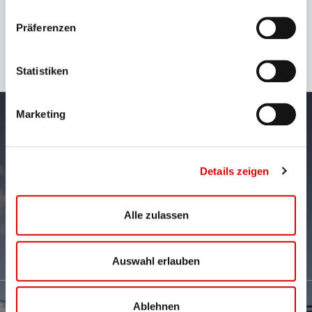
Präferenzen
You may also be
interested in
Statistiken
Marketing
Zugspitze Round Trip
Details zeigen
Get your ticket
Alle zulassen
Auswahl erlauben
Ablehnen