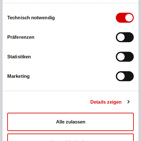
Cookies und Anpassungsmöglichkeiten finden Sie unter
"Details zeigen".
Datenschutzerklärung
Einwilligungsauswahl
Technisch notwendig
Präferenzen
Statistiken
Marketing
sr.lightbox.Bild vergrößern
Details zeigen
Alle zulassen