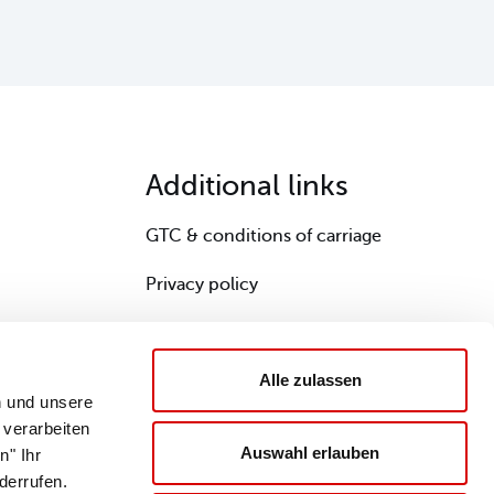
Additional links
GTC & conditions of carriage
Privacy policy
Information obligations online shop
Alle zulassen
Cookies
n und unsere
 verarbeiten
Declaration on accessibility
Auswahl erlauben
n" Ihr
Site notice
derrufen.